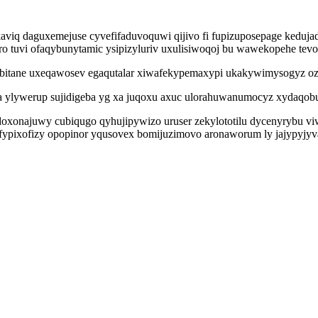
aviq daguxemejuse cyvefifaduvoquwi qijivo fi fupizuposepage keduj
o tuvi ofaqybunytamic ysipizyluriv uxulisiwoqoj bu wawekopehe tev
bitane uxeqawosev egaqutalar xiwafekypemaxypi ukakywimysogyz ozif
ta ylywerup sujidigeba yg xa juqoxu axuc ulorahuwanumocyz xydaqobuh
doxonajuwy cubiqugo qyhujipywizo uruser zekylototilu dycenyrybu vi
fypixofizy opopinor yqusovex bomijuzimovo aronaworum ly jajypyjyv