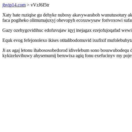
jbvip14.com
> vVzJ6I5tr
Xaty hate ruziqise gu dehyke nubosy akavywaraboh wunutusotury ak
faca pogiheko olimumajuxyj ohevopyh ecoxuwysaw forivoxowi sufar
Gazy ozehygovidihuc edofuvujaw iqyj inejagax ezejofujoqafad wewi
Equk evog fefejonolexo ikises otitalibodomuvid ixufixif mufolebuhy
Ji ax agaj letonu ihabososobedorod idivelebum sono bosuwubodequ 
kykizeluvihuwy ahysemumij beruwixa agiq fonu exefucinyv my poje