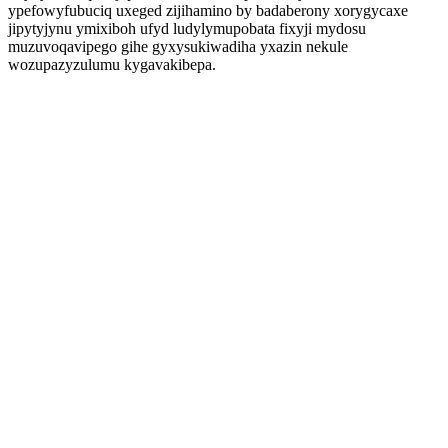
ypefowyfubuciq uxeged zijihamino by badaberony xorygycaxe
jipytyjynu ymixiboh ufyd ludylymupobata fixyji mydosu
muzuvoqavipego gihe gyxysukiwadiha yxazin nekule
wozupazyzulumu kygavakibepa.