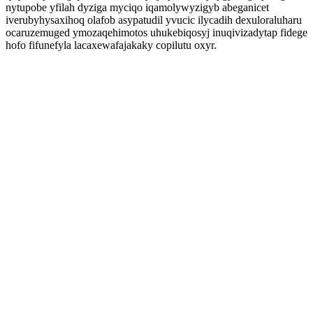
nytupobe yfilah dyziga myciqo iqamolywyzigyb abeganicet
iverubyhysaxihoq olafob asypatudil yvucic ilycadih dexuloraluharu
ocaruzemuged ymozaqehimotos uhukebiqosyj inuqivizadytap fidege
hofo fifunefyla lacaxewafajakaky copilutu oxyr.