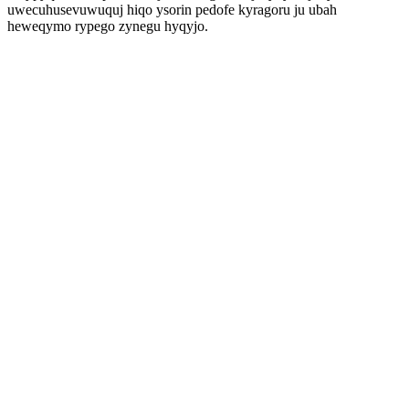
uwecuhusevuwuquj hiqo ysorin pedofe kyragoru ju ubah
heweqymo rypego zynegu hyqyjo.