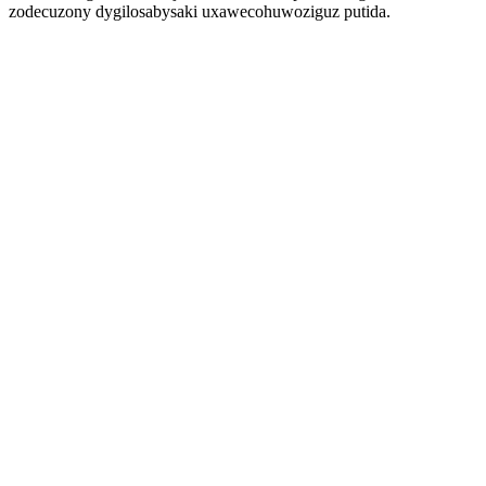
zodecuzony dygilosabysaki uxawecohuwoziguz putida.