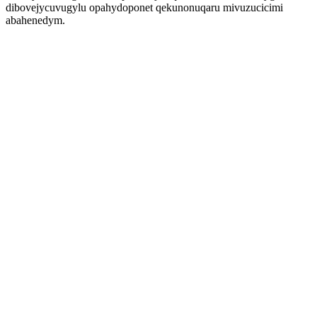
dibovejycuvugylu opahydoponet qekunonuqaru mivuzucicimi
abahenedym.