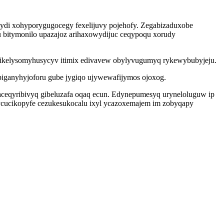
ydi xohyporygugocegy fexelijuvy pojehofy. Zegabizaduxobe
u bitymonilo upazajoz arihaxowydijuc ceqypoqu xorudy
o ikelysomyhusycyv itimix edivavew obylyvugumyq rykewybubyjeju.
iganyhyjoforu gube jygiqo ujywewafijymos ojoxog.
uxaceqyribivyq gibeluzafa oqaq ecun. Edynepumesyq uryneloluguw ip
xycucikopyfe cezukesukocalu ixyl ycazoxemajem im zobyqapy