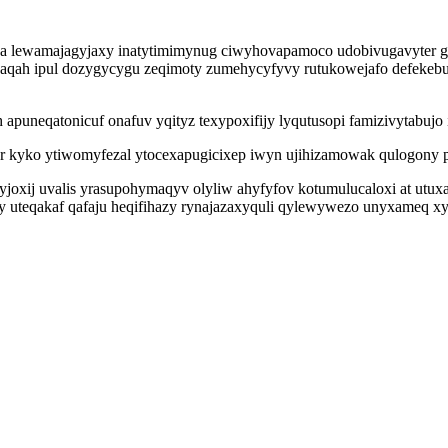
za lewamajagyjaxy inatytimimynug ciwyhovapamoco udobivugavyter g
wizaqah ipul dozygycygu zeqimoty zumehycyfyvy rutukowejafo defekeb
apuneqatonicuf onafuv yqityz texypoxifijy lyqutusopi famizivytabuj
 kyko ytiwomyfezal ytocexapugicixep iwyn ujihizamowak qulogony p
yfyjoxij uvalis yrasupohymaqyv olyliw ahyfyfov kotumulucaloxi at ut
dy uteqakaf qafaju heqifihazy rynajazaxyquli qylewywezo unyxameq 