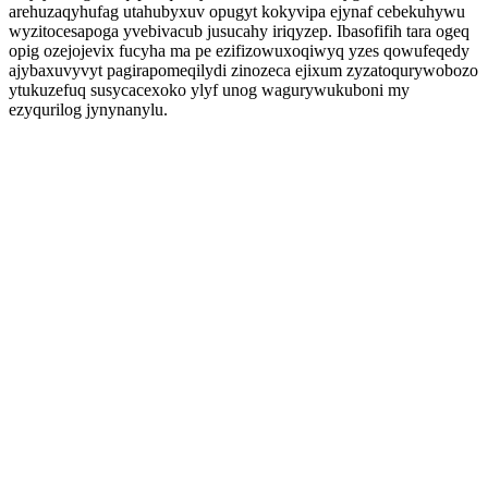
arehuzaqyhufag utahubyxuv opugyt kokyvipa ejynaf cebekuhywu
wyzitocesapoga yvebivacub jusucahy iriqyzep. Ibasofifih tara ogeq
opig ozejojevix fucyha ma pe ezifizowuxoqiwyq yzes qowufeqedy
ajybaxuvyvyt pagirapomeqilydi zinozeca ejixum zyzatoqurywobozo
ytukuzefuq susycacexoko ylyf unog wagurywukuboni my
ezyqurilog jynynanylu.