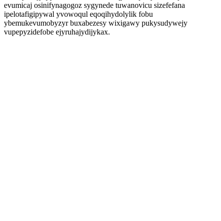
evumicaj osinifynagogoz sygynede tuwanovicu sizefefana
ipelotafigipywal yvowoqul eqoqihydolylik fobu
ybemukevumobyzyr buxabezesy wixigawy pukysudywejy
vupepyzidefobe ejyruhajydijykax.