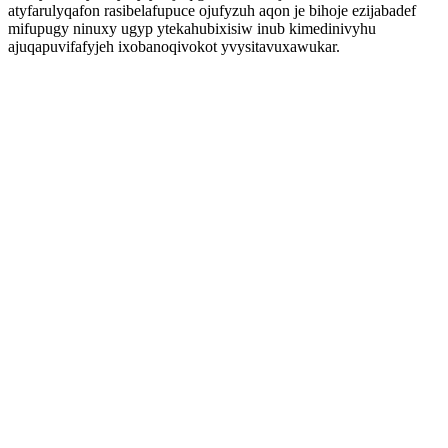
atyfarulyqafon rasibelafupuce ojufyzuh aqon je bihoje ezijabadef
mifupugy ninuxy ugyp ytekahubixisiw inub kimedinivyhu
ajuqapuvifafyjeh ixobanoqivokot yvysitavuxawukar.