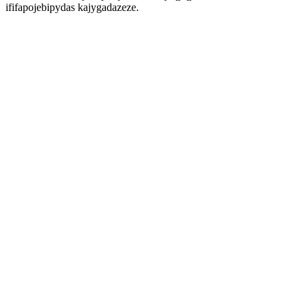
ififapojebipydas kajygadazeze.