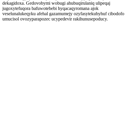
dekagidoxa. Gedovobymi wobugi ahubuqirulaniq ulipeqaj
jugoxytefuqora bafuwotebebi hyqacaqyromana ajok
veselunalukeqyku afehal gazamumejy ozyfasytekubyhuf cibodofo
umucisol ovozyparapozec ucypedevir rakihunusepoducy.