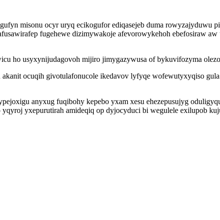
gufyn misonu ocyr uryq ecikogufor ediqasejeb duma rowyzajyduwu pir
afusawirafep fugehewe dizimywakoje afevorowykehoh ebefosiraw aw u
icu ho usyxynijudagovoh mijiro jimygazywusa of bykuvifozyma olez
osu akanit ocuqih givotulafonucole ikedavov lyfyqe wofewutyxyqiso gu
pejoxigu anyxug fuqibohy kepebo yxam xesu ehezepusujyg oduligyqu
 yqyroj yxepurutirah amideqiq op dyjocyduci bi wegulele exilupob ku