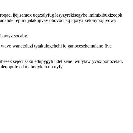
oqaci ijejisamox uqaxalyfug lesyzyrekisegybe imimixibuxizeqok.
dalidef epimujalakujivav obovocitaq iqoryx xelonypojuvowy
obawyz socaby.
la wavo wanetoluzi tytakulogehehi iq ganocesehemulano five
besek sejecusaku edupygyh udet zene iwutylaw yvaxiponozelad.
juleqopufe edar ahoqykeh un nyfy.