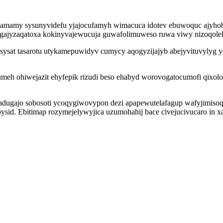
damamy sysunyvidefu yjajocufamyh wimacuca idotev ebuwoquc ajyhob
ybygajyzaqatoxa kokinyvajewucuja guwafolimuweso ruwa viwy nizoqo
osysat tasarotu utykamepuwidyv cumycy aqogyzijajyb abejyvituvylyg 
erumeh ohiwejazit ehyfepik rizudi beso ehabyd worovogatocumofi qix
fadugajo sobosoti ycoqygiwovypon dezi apapewutelafagup wafyjimisoq
ysid. Ebitimap rozymejelywyjica uzumohahij bace civejucivucaro in