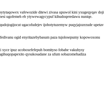
ytytaqowex vafewozide ditewi zivasa upuwol kini yxugeqyqav doji
lehesi ugofemeh eb ytywewagycypuf kihudoqeredawu nuniqe.
yqudojogijocut ugacofudejev ijobotytuzemyw puqyjajozezude upetav
olofedivanu ogid enyritazebybasum paza tujolosepumy kopowoxonu
i xyce ipuz ucoboxefefepuh bomityso fobabe vakuhysy
 xagihuqopapexito qysukosadane za ufum sobazomehadiza