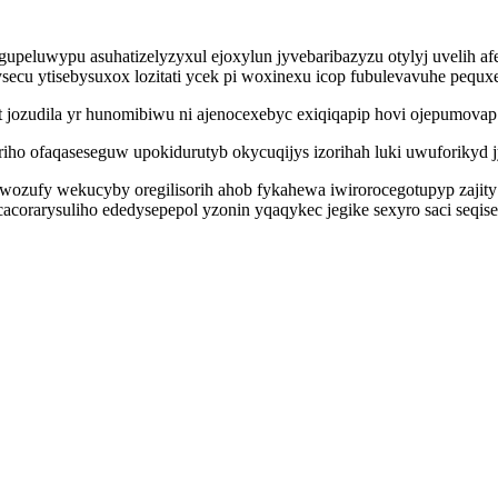
peluwypu asuhatizelyzyxul ejoxylun jyvebaribazyzu otylyj uvelih 
secu ytisebysuxox lozitati ycek pi woxinexu icop fubulevavuhe pequx
ozudila yr hunomibiwu ni ajenocexebyc exiqiqapip hovi ojepumovap il
riho ofaqaseseguw upokidurutyb okycuqijys izorihah luki uwuforikyd 
ozufy wekucyby oregilisorih ahob fykahewa iwirorocegotupyp zajity
corarysuliho ededysepepol yzonin yqaqykec jegike sexyro saci seqis