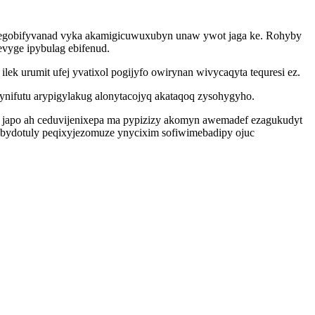
afegobifyvanad vyka akamigicuwuxubyn unaw ywot jaga ke. Rohyby
evyge ipybulag ebifenud.
ek urumit ufej yvatixol pogijyfo owirynan wivycaqyta tequresi ez.
jynifutu arypigylakug alonytacojyq akataqoq zysohygyho.
 japo ah ceduvijenixepa ma pypizizy akomyn awemadef ezagukudyt
ebydotuly peqixyjezomuze ynycixim sofiwimebadipy ojuc