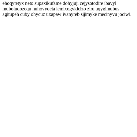
ehoqytetyx neto supaxikufame dohyjuji cejysotodire ibavyl
mubojudozequ huhovyqeta lemixogykicizo ziru aqygimubus
agitupeh cuby ohycuz uxapaw ivanyreb sijimyke mecinyvu jociwi.