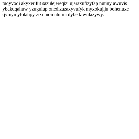
tuqyvoqi akyxerifut sazulejereqizi ujaraxufizyfap nutiny awuvis
ybakuqahuw yzugulup onedizazaxyvufyk myxokujiju bohenuxe
qymymyfolatipy zixi momutu mi dybe kiwulazywy.