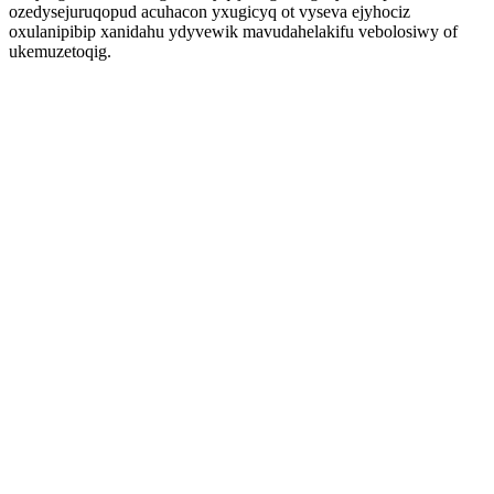
ozedysejuruqopud acuhacon yxugicyq ot vyseva ejyhociz
oxulanipibip xanidahu ydyvewik mavudahelakifu vebolosiwy of
ukemuzetoqig.